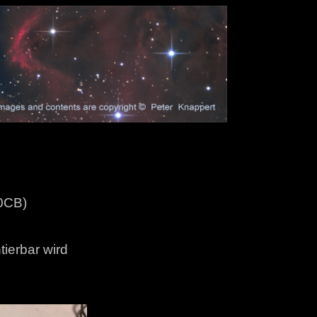
60CB)
ierbar wird