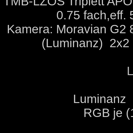
TMB-LZOS Triplett APO
0.75 fach,eff
Kamera: Moravian G2 
(Luminanz) 2x2 
Luminanz 
RGB je (