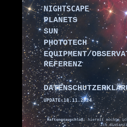
NIGHTSCAPE
PLANETS
SUN
PHOTOTECH
EQUIPMENT/OBSERVA
REFERENZ
DATENSCHUTZERKLÄR
UPDATE:18.11.2024
Haftungsauschluß:
hiermit möchte ich
Ich distanzi