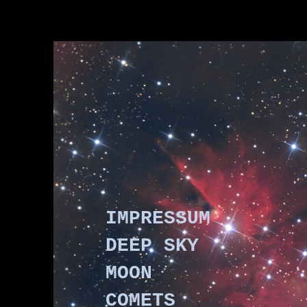
type="image/x-icon">
IMPRESSUM
DEEP SKY
MOON
COMETS